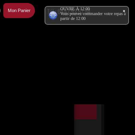
OUVRE À 12:00
Tél.:
01.41.93.51.94
Mon Panier
Vous pouvez commander votre repas à
partir de 12:00
Ma Commande
modifier